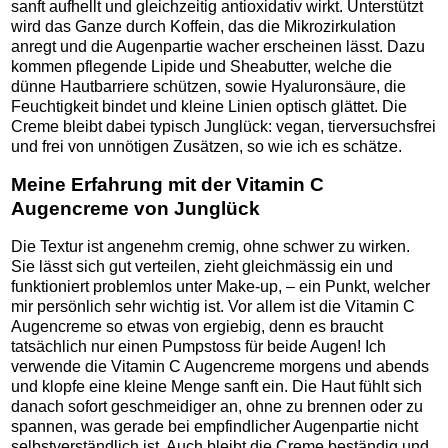
sanft aufhellt und gleichzeitig antioxidativ wirkt. Unterstützt
wird das Ganze durch Koffein, das die Mikrozirkulation
anregt und die Augenpartie wacher erscheinen lässt. Dazu
kommen pflegende Lipide und Sheabutter, welche die
dünne Hautbarriere schützen, sowie Hyaluronsäure, die
Feuchtigkeit bindet und kleine Linien optisch glättet. Die
Creme bleibt dabei typisch Junglück: vegan, tierversuchsfrei
und frei von unnötigen Zusätzen, so wie ich es schätze.
Meine Erfahrung mit der Vitamin C
Augencreme von Junglück
Die Textur ist angenehm cremig, ohne schwer zu wirken.
Sie lässt sich gut verteilen, zieht gleichmässig ein und
funktioniert problemlos unter Make‑up, – ein Punkt, welcher
mir persönlich sehr wichtig ist. Vor allem ist die Vitamin C
Augencreme so etwas von ergiebig, denn es braucht
tatsächlich nur einen Pumpstoss für beide Augen! Ich
verwende die Vitamin C Augencreme morgens und abends
und klopfe eine kleine Menge sanft ein. Die Haut fühlt sich
danach sofort geschmeidiger an, ohne zu brennen oder zu
spannen, was gerade bei empfindlicher Augenpartie nicht
selbstverständlich ist. Auch bleibt die Creme beständig und