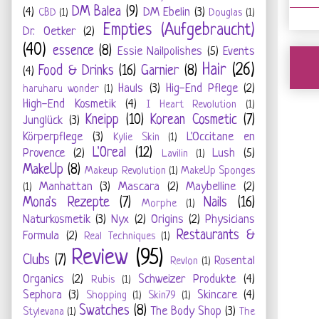
DM Balea
(9)
(4)
DM Ebelin
(3)
CBD
(1)
Douglas
(1)
Empties (Aufgebraucht)
Dr. Oetker
(2)
(40)
essence
(8)
Essie Nailpolishes
(5)
Events
Hair
(26)
Food & Drinks
(16)
Garnier
(8)
(4)
Hauls
(3)
Hig-End Pflege
(2)
haruharu wonder
(1)
High-End Kosmetik
(4)
I Heart Revolution
(1)
Kneipp
(10)
Korean Cosmetic
(7)
Junglück
(3)
Körperpflege
(3)
L'Occitane en
Kylie Skin
(1)
L'Oreal
(12)
Provence
(2)
Lush
(5)
Lavilin
(1)
MakeUp
(8)
Makeup Revolution
(1)
MakeUp Sponges
Manhattan
(3)
Mascara
(2)
Maybelline
(2)
(1)
Mona's Rezepte
(7)
Nails
(16)
Morphe
(1)
Naturkosmetik
(3)
Nyx
(2)
Origins
(2)
Physicians
Restaurants &
Formula
(2)
Real Techniques
(1)
Review
(95)
Clubs
(7)
Rosental
Revlon
(1)
Organics
(2)
Schweizer Produkte
(4)
Rubis
(1)
Sephora
(3)
Skincare
(4)
Shopping
(1)
Skin79
(1)
Swatches
(8)
The Body Shop
(3)
Stylevana
(1)
The