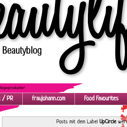
flegeprodukte!
t / PR
fraujohann.com
Food Favourites
Posts mit dem Label
UpCircle
werd