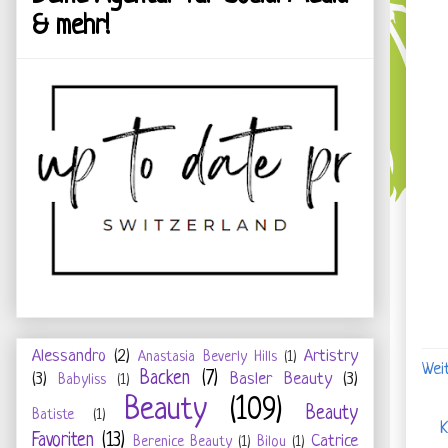
& mehr!
Alessandro
(2)
Artistry
Anastasia Beverly Hills
(1)
Weit
Backen
(7)
(3)
Basler Beauty
(3)
Babyliss
(1)
Beauty
(109)
Beauty
Batiste
(1)
K
Favoriten
(13)
Catrice
Berenice Beauty
(1)
Bilou
(1)