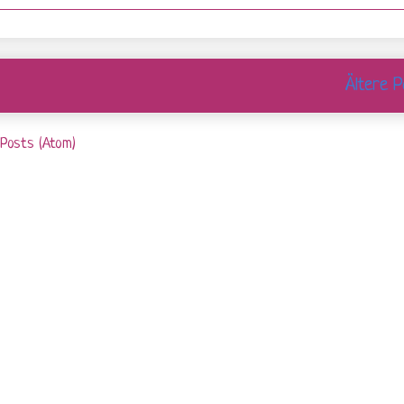
Ältere P
Posts (Atom)