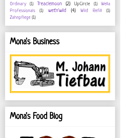
Treaclemoon
(2)
Ordinary
(1)
UpCircle
(1)
Wella
wet'n'wild
(4)
Professionals
(1)
Wild Refill
(1)
Zahnpflege
(1)
Mona's Business
Mona's Food Blog